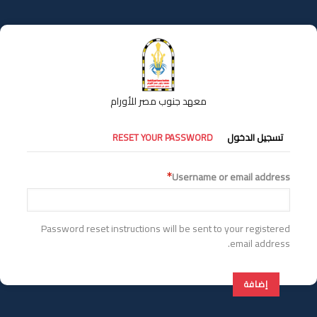
تجاوز
إلى
المحتوى
الرئيسي
معهد جنوب مصر للأورام
التبويبات
تسجيل الدخول
RESET YOUR PASSWORD
الأساسية
Username or email address
Password reset instructions will be sent to your registered
email address.