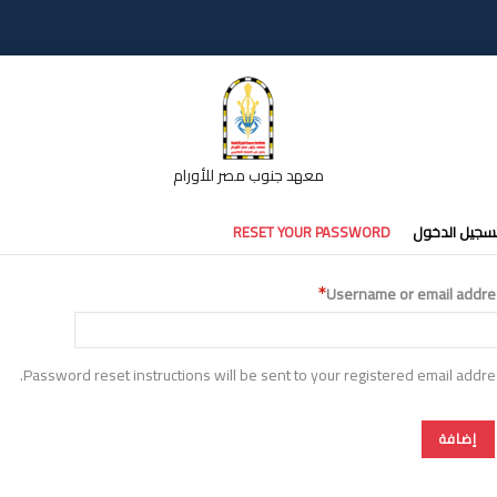
معهد جنوب مصر للأورام
تبويبات
سجيل الدخول
RESET YOUR PASSWORD
أساسية
Username or email addre
Password reset instructions will be sent to your registered email addre