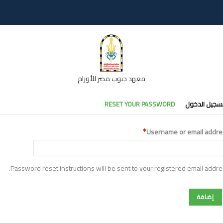
معهد جنوب مصر للأورام
تبويبات
سجيل الدخول
RESET YOUR PASSWORD
أساسية
Username or email addre
Password reset instructions will be sent to your registered email addre