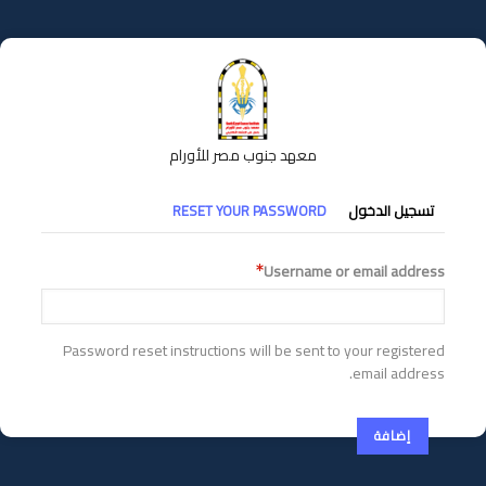
تجاوز
إلى
المحتوى
الرئيسي
معهد جنوب مصر للأورام
التبويبات
تسجيل الدخول
RESET YOUR PASSWORD
الأساسية
Username or email address
Password reset instructions will be sent to your registered
email address.