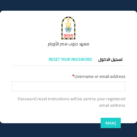
تجاوز
إلى
المحتوى
الرئيسي
معهد جنوب مصر للأورام
التبويبات
تسجيل الدخول
RESET YOUR PASSWORD
الأساسية
Username or email address
Password reset instructions will be sent to your registered
email address.