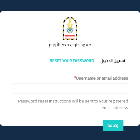
تجاوز
إلى
المحتوى
الرئيسي
معهد جنوب مصر للأورام
التبويبات
تسجيل الدخول
RESET YOUR PASSWORD
الأساسية
Username or email address
Password reset instructions will be sent to your registered
email address.