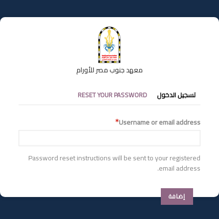
تجاوز
إلى
المحتوى
الرئيسي
معهد جنوب مصر للأورام
التبويبات
تسجيل الدخول
RESET YOUR PASSWORD
الأساسية
Username or email address
Password reset instructions will be sent to your registered
email address.