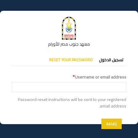
تجاوز
إلى
المحتوى
الرئيسي
معهد جنوب مصر للأورام
التبويبات
تسجيل الدخول
RESET YOUR PASSWORD
الأساسية
Username or email address
Password reset instructions will be sent to your registered
email address.