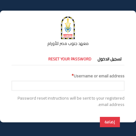
تجاوز
إلى
المحتوى
الرئيسي
معهد جنوب مصر للأورام
التبويبات
تسجيل الدخول
RESET YOUR PASSWORD
الأساسية
Username or email address
Password reset instructions will be sent to your registered
email address.