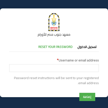
تجاوز
إلى
المحتوى
الرئيسي
معهد جنوب مصر للأورام
التبويبات
تسجيل الدخول
RESET YOUR PASSWORD
الأساسية
Username or email address
Password reset instructions will be sent to your registered
email address.