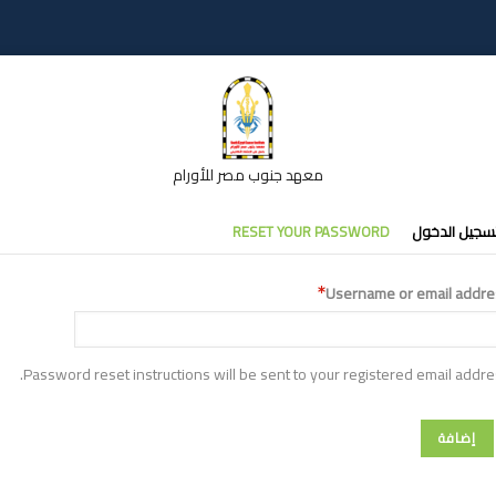
معهد جنوب مصر للأورام
تبويبات
سجيل الدخول
RESET YOUR PASSWORD
أساسية
Username or email addre
Password reset instructions will be sent to your registered email addre