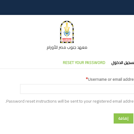
معهد جنوب مصر للأورام
تبويبات
سجيل الدخول
RESET YOUR PASSWORD
أساسية
Username or email addre
Password reset instructions will be sent to your registered email addre