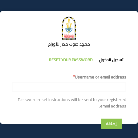
تجاوز
إلى
المحتوى
الرئيسي
معهد جنوب مصر للأورام
التبويبات
تسجيل الدخول
RESET YOUR PASSWORD
الأساسية
Username or email address
Password reset instructions will be sent to your registered
email address.