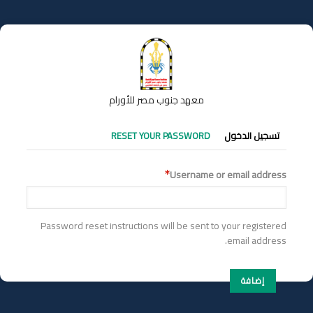
تجاوز
إلى
المحتوى
الرئيسي
معهد جنوب مصر للأورام
التبويبات
تسجيل الدخول
RESET YOUR PASSWORD
الأساسية
Username or email address
Password reset instructions will be sent to your registered
email address.