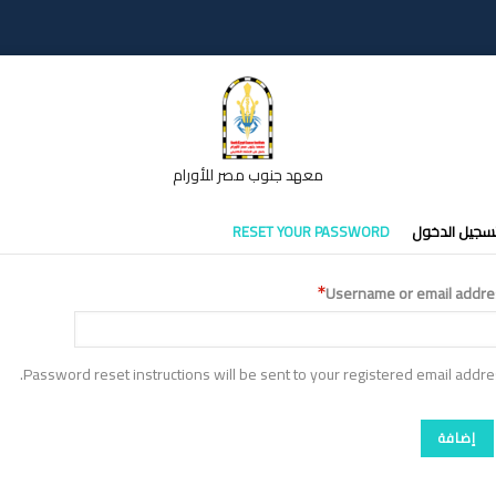
معهد جنوب مصر للأورام
تبويبات
سجيل الدخول
RESET YOUR PASSWORD
أساسية
Username or email addre
Password reset instructions will be sent to your registered email addre