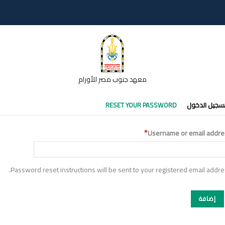
معهد جنوب مصر للأورام
تبويبات
سجيل الدخول
RESET YOUR PASSWORD
أساسية
Username or email addre
Password reset instructions will be sent to your registered email addre