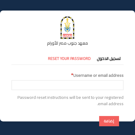
تجاوز
إلى
المحتوى
الرئيسي
معهد جنوب مصر للأورام
التبويبات
تسجيل الدخول
RESET YOUR PASSWORD
الأساسية
Username or email address
Password reset instructions will be sent to your registered
email address.