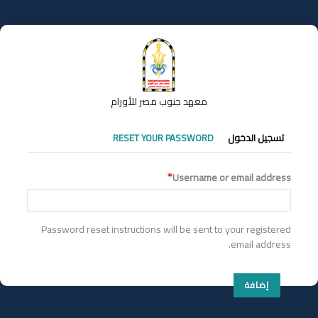
تجاوز
إلى
المحتوى
الرئيسي
معهد جنوب مصر للأورام
التبويبات
تسجيل الدخول
RESET YOUR PASSWORD
الأساسية
Username or email address
Password reset instructions will be sent to your registered
email address.