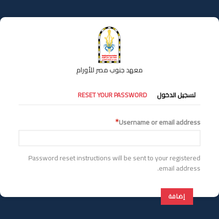
تجاوز
إلى
المحتوى
الرئيسي
معهد جنوب مصر للأورام
التبويبات
تسجيل الدخول
RESET YOUR PASSWORD
الأساسية
Username or email address
Password reset instructions will be sent to your registered
email address.