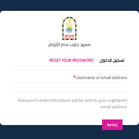
تجاوز
إلى
المحتوى
الرئيسي
معهد جنوب مصر للأورام
التبويبات
تسجيل الدخول
RESET YOUR PASSWORD
الأساسية
Username or email address
Password reset instructions will be sent to your registered
email address.