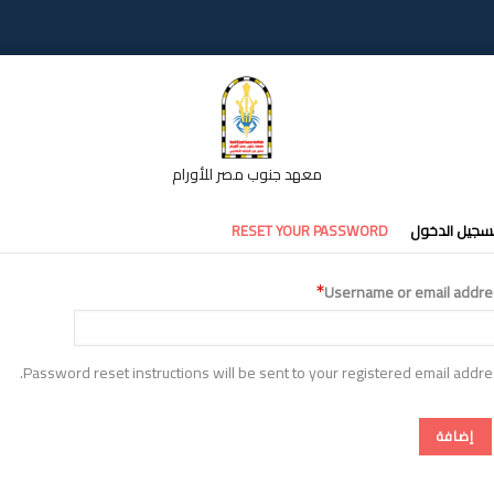
معهد جنوب مصر للأورام
تبويبات
سجيل الدخول
RESET YOUR PASSWORD
أساسية
Username or email addre
Password reset instructions will be sent to your registered email addre