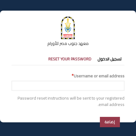
تجاوز
إلى
المحتوى
الرئيسي
معهد جنوب مصر للأورام
التبويبات
تسجيل الدخول
RESET YOUR PASSWORD
الأساسية
Username or email address
Password reset instructions will be sent to your registered
email address.