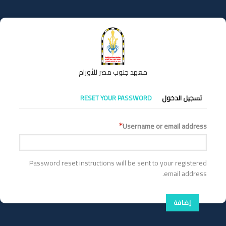
تجاوز
إلى
المحتوى
الرئيسي
معهد جنوب مصر للأورام
التبويبات
تسجيل الدخول
RESET YOUR PASSWORD
الأساسية
Username or email address
Password reset instructions will be sent to your registered
email address.