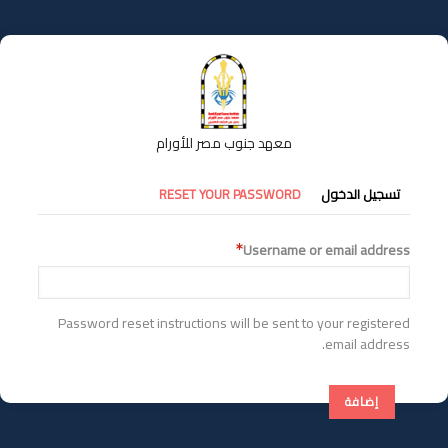
تجاوز
إلى
المحتوى
الرئيسي
معهد جنوب مصر للأورام
التبويبات
تسجيل الدخول
RESET YOUR PASSWORD
الأساسية
Username or email address
Password reset instructions will be sent to your registered
email address.