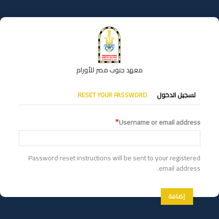
تجاوز
إلى
المحتوى
الرئيسي
معهد جنوب مصر للأورام
التبويبات
تسجيل الدخول
RESET YOUR PASSWORD
الأساسية
Username or email address
Password reset instructions will be sent to your registered
email address.