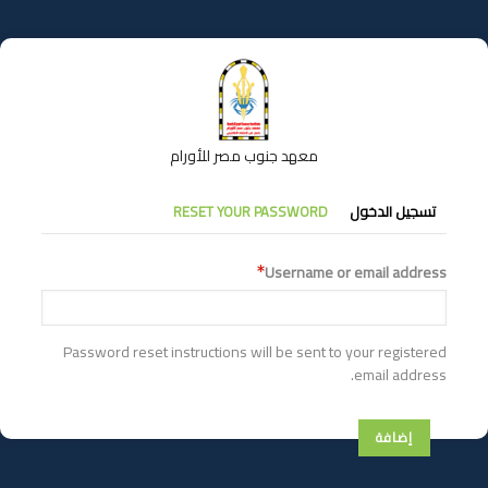
تجاوز
إلى
المحتوى
الرئيسي
معهد جنوب مصر للأورام
التبويبات
تسجيل الدخول
RESET YOUR PASSWORD
الأساسية
Username or email address
Password reset instructions will be sent to your registered
email address.