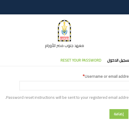
معهد جنوب مصر للأورام
تبويبات
سجيل الدخول
RESET YOUR PASSWORD
أساسية
Username or email addre
Password reset instructions will be sent to your registered email addre