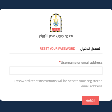
تجاوز
إلى
المحتوى
الرئيسي
معهد جنوب مصر للأورام
التبويبات
تسجيل الدخول
RESET YOUR PASSWORD
الأساسية
Username or email address
Password reset instructions will be sent to your registered
email address.