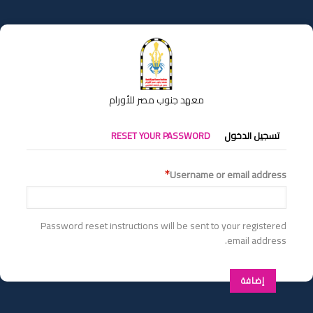
تجاوز
إلى
المحتوى
الرئيسي
معهد جنوب مصر للأورام
التبويبات
تسجيل الدخول
RESET YOUR PASSWORD
الأساسية
Username or email address
Password reset instructions will be sent to your registered
email address.