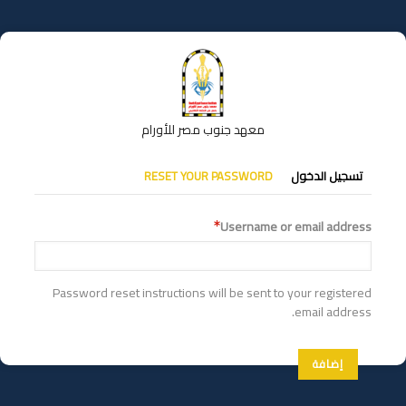
تجاوز
إلى
المحتوى
الرئيسي
معهد جنوب مصر للأورام
التبويبات
تسجيل الدخول
RESET YOUR PASSWORD
الأساسية
Username or email address
Password reset instructions will be sent to your registered
email address.