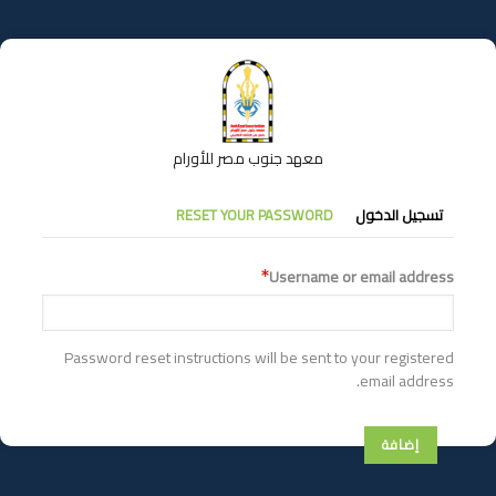
تجاوز
إلى
المحتوى
الرئيسي
معهد جنوب مصر للأورام
التبويبات
تسجيل الدخول
RESET YOUR PASSWORD
الأساسية
Username or email address
Password reset instructions will be sent to your registered
email address.