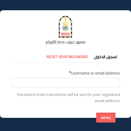
تجاوز
إلى
المحتوى
الرئيسي
معهد جنوب مصر للأورام
التبويبات
تسجيل الدخول
RESET YOUR PASSWORD
الأساسية
Username or email address
Password reset instructions will be sent to your registered
email address.