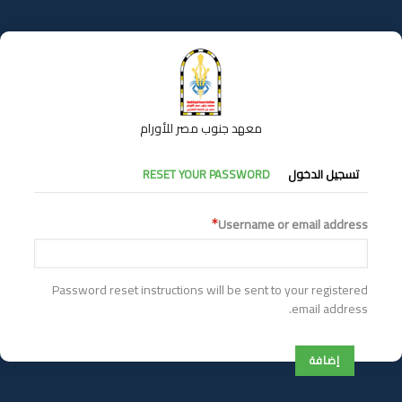
تجاوز
إلى
المحتوى
الرئيسي
معهد جنوب مصر للأورام
التبويبات
تسجيل الدخول
RESET YOUR PASSWORD
الأساسية
Username or email address
Password reset instructions will be sent to your registered
email address.