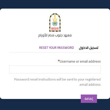
تجاوز
إلى
المحتوى
الرئيسي
معهد جنوب مصر للأورام
التبويبات
تسجيل الدخول
RESET YOUR PASSWORD
الأساسية
Username or email address
Password reset instructions will be sent to your registered
email address.