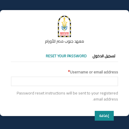
تجاوز
إلى
المحتوى
الرئيسي
معهد جنوب مصر للأورام
التبويبات
تسجيل الدخول
RESET YOUR PASSWORD
الأساسية
Username or email address
Password reset instructions will be sent to your registered
email address.