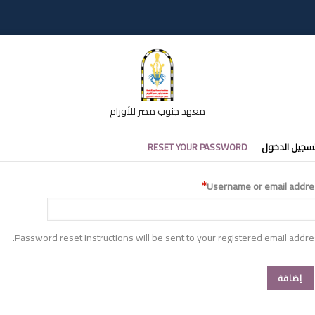
معهد جنوب مصر للأورام
تبويبات
سجيل الدخول
RESET YOUR PASSWORD
أساسية
Username or email addre
Password reset instructions will be sent to your registered email addre