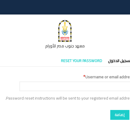
معهد جنوب مصر للأورام
تبويبات
سجيل الدخول
RESET YOUR PASSWORD
أساسية
Username or email addre
Password reset instructions will be sent to your registered email addre