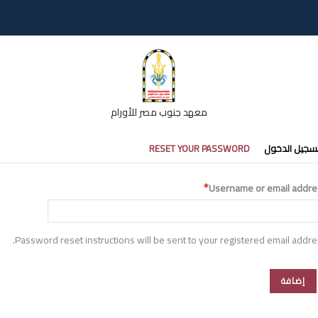
معهد جنوب مصر للأورام
تبويبات
سجيل الدخول
RESET YOUR PASSWORD
أساسية
Username or email addre
Password reset instructions will be sent to your registered email addre