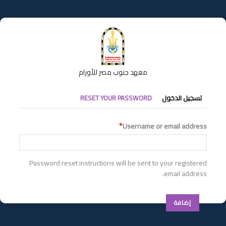
تجاوز
إلى
المحتوى
الرئيسي
معهد جنوب مصر للأورام
التبويبات
تسجيل الدخول
RESET YOUR PASSWORD
الأساسية
Username or email address
Password reset instructions will be sent to your registered
email address.