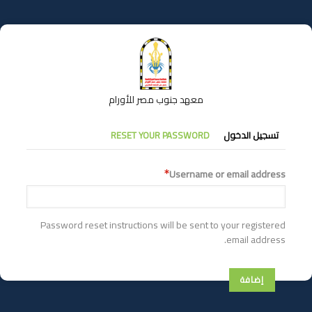
تجاوز
إلى
المحتوى
الرئيسي
معهد جنوب مصر للأورام
التبويبات
تسجيل الدخول
RESET YOUR PASSWORD
الأساسية
Username or email address
Password reset instructions will be sent to your registered
email address.