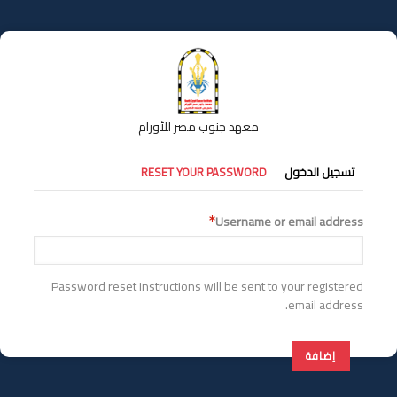
تجاوز
إلى
المحتوى
الرئيسي
معهد جنوب مصر للأورام
التبويبات
تسجيل الدخول
RESET YOUR PASSWORD
الأساسية
Username or email address
Password reset instructions will be sent to your registered
email address.