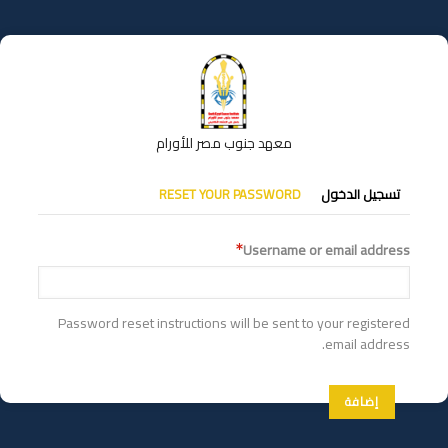
تجاوز
إلى
المحتوى
الرئيسي
معهد جنوب مصر للأورام
التبويبات
تسجيل الدخول
RESET YOUR PASSWORD
الأساسية
Username or email address
Password reset instructions will be sent to your registered
email address.