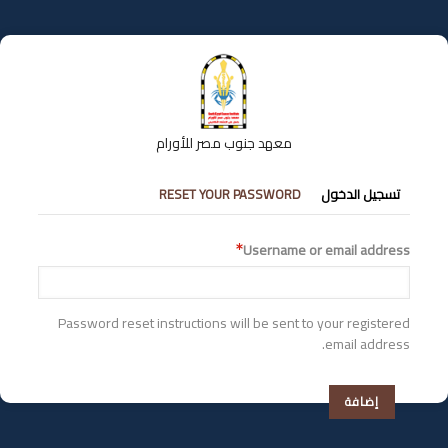
تجاوز
إلى
المحتوى
الرئيسي
معهد جنوب مصر للأورام
التبويبات
تسجيل الدخول
RESET YOUR PASSWORD
الأساسية
Username or email address
Password reset instructions will be sent to your registered
email address.