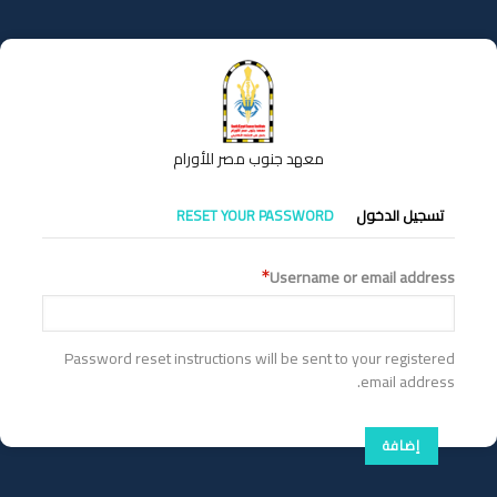
تجاوز
إلى
المحتوى
الرئيسي
معهد جنوب مصر للأورام
التبويبات
تسجيل الدخول
RESET YOUR PASSWORD
الأساسية
Username or email address
Password reset instructions will be sent to your registered
email address.