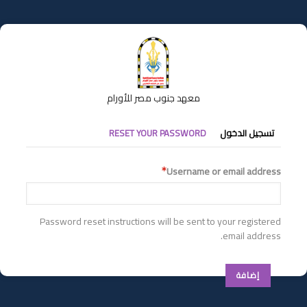
تجاوز
إلى
المحتوى
الرئيسي
معهد جنوب مصر للأورام
التبويبات
تسجيل الدخول
RESET YOUR PASSWORD
الأساسية
Username or email address
Password reset instructions will be sent to your registered
email address.