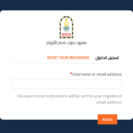
تجاوز
إلى
المحتوى
الرئيسي
معهد جنوب مصر للأورام
التبويبات
تسجيل الدخول
RESET YOUR PASSWORD
الأساسية
Username or email address
Password reset instructions will be sent to your registered
email address.