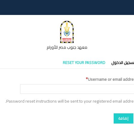
معهد جنوب مصر للأورام
تبويبات
سجيل الدخول
RESET YOUR PASSWORD
أساسية
Username or email addre
Password reset instructions will be sent to your registered email addre