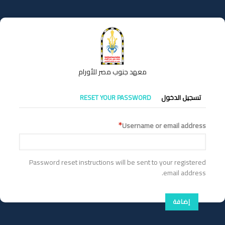
تجاوز
إلى
المحتوى
الرئيسي
معهد جنوب مصر للأورام
التبويبات
تسجيل الدخول
RESET YOUR PASSWORD
الأساسية
Username or email address
Password reset instructions will be sent to your registered
email address.