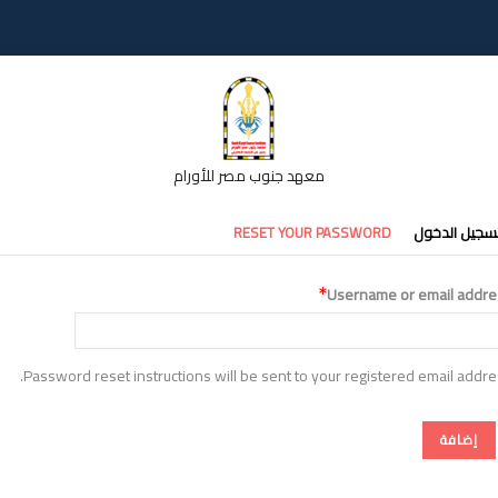
معهد جنوب مصر للأورام
تبويبات
سجيل الدخول
RESET YOUR PASSWORD
أساسية
Username or email addre
Password reset instructions will be sent to your registered email addre