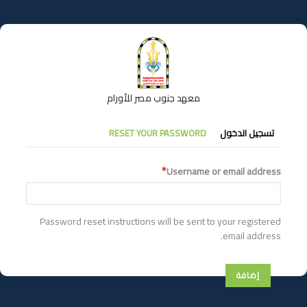
تجاوز
إلى
المحتوى
الرئيسي
معهد جنوب مصر للأورام
التبويبات
تسجيل الدخول
RESET YOUR PASSWORD
الأساسية
Username or email address
Password reset instructions will be sent to your registered
email address.